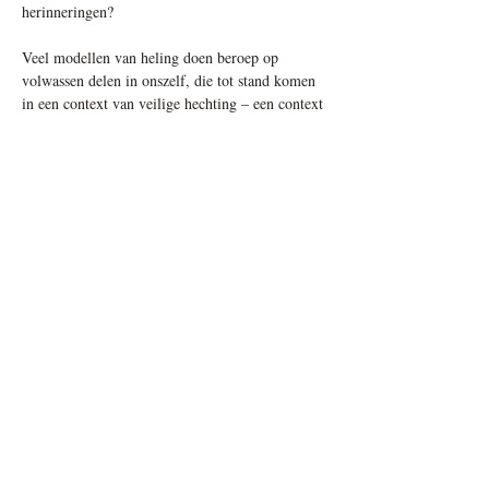
herinneringen?
Veel modellen van heling doen beroep op 
volwassen delen in onszelf, die tot stand komen 
in een context van veilige hechting – een context 
van veelvuldige begripvolle en afgestemde 
interacties tussen een kind en diens verzorgers. 
Uit de praktijk blijkt echter dat veel mensen niet 
in deze ideale omstandigheden opgegroeid zijn 
en dus best hulp kunnen gebruiken bij het 
opbouwen van innerlijke zorgfiguren.
Meer weergeven
Deel dit evenement